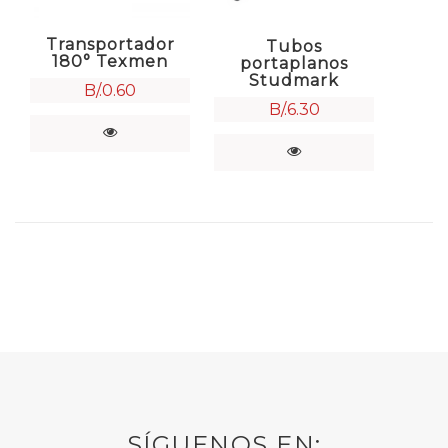
Transportador
Tubos
180° Texmen
portaplanos
Studmark
B/.
0.60
B/.
6.30
SÍGUENOS EN: