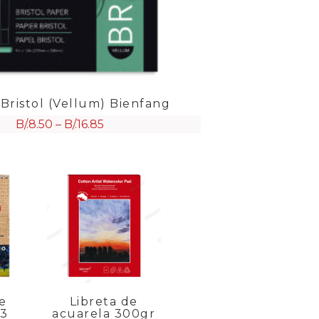
 Bristol (Vellum) Bienfang
B/.
8.50
–
B/.
16.85
e
Libreta de
A3
acuarela 300gr