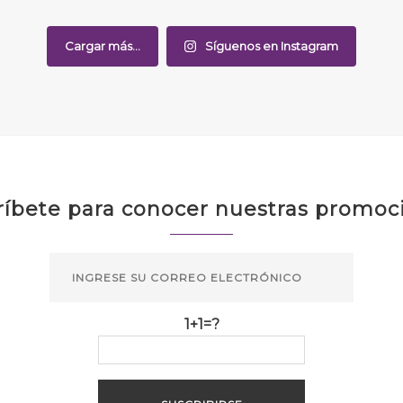
Cargar más...
Síguenos en Instagram
ríbete para conocer nuestras promoc
1+1=?