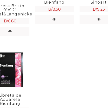
Bienfang
Sinoart
breta Bristol
B/.
8.50
B/.
9.25
9″x12″
al&Langenickel
B/.
6.80
Libreta de
Acuarela
Bienfang