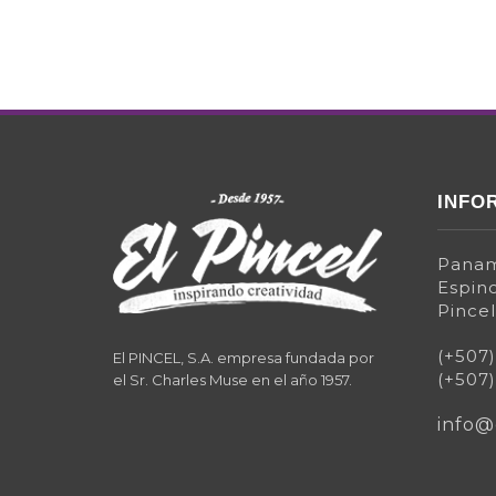
INFO
Panam
Espino
Pincel
(+507
El PINCEL, S.A. empresa fundada por
(+507
el Sr. Charles Muse en el año 1957.
info@