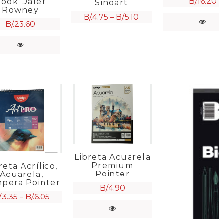
B/.
16.20
ook Daler
Sinoart
Rowney
B/.
4.75
–
B/.
5.10
B/.
23.60
Libreta Acuarela
Premium
reta Acrílico,
Pointer
Acuarela,
pera Pointer
B/.
4.90
.
3.35
–
B/.
6.05