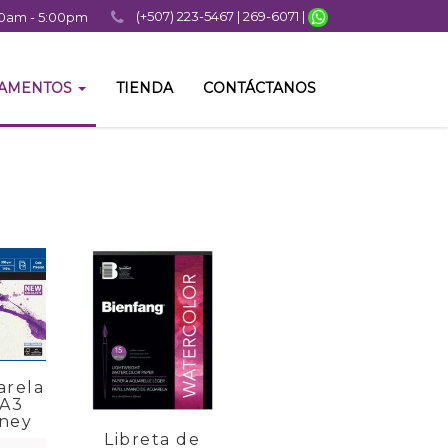
(+507) 223-5467 | 269-6071 |
:00am - 5:00pm
TAMENTOS
TIENDA
CONTÁCTANOS
arela
 A3
ney
Libreta de