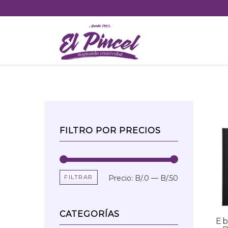
Skip
to
content
FILTRO POR PRECIOS
FILTRAR
Precio:
B/.0
—
B/.50
Precio
Precio
mínimo
máximo
CATEGORÍAS
Eb