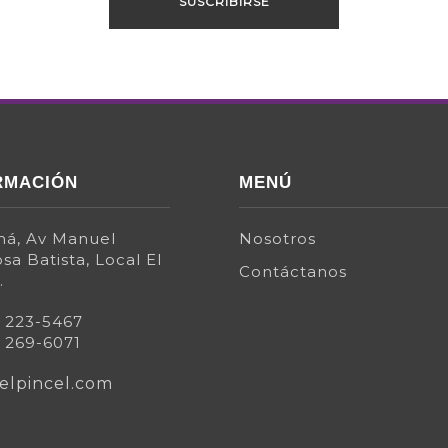
RMACIÓN
MENÚ
á, Av Manuel
Nosotros
sa Batista, Local El
Contáctanos
.
) 223-5467
) 269-6071
elpincel.com