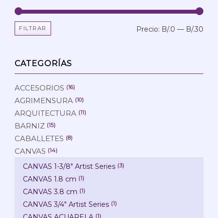
FILTRAR
Precio:
B/.0
—
B/.30
Prec
Prec
mín
máx
CATEGORÍAS
ACCESORIOS
(16)
AGRIMENSURA
(10)
ARQUITECTURA
(11)
BARNIZ
(15)
CABALLETES
(8)
CANVAS
(14)
CANVAS 1-3/8" Artist Series
(3)
CANVAS 1.8 cm
(1)
CANVAS 3.8 cm
(1)
CANVAS 3/4" Artist Series
(1)
CANVAS ACUARELA
(1)