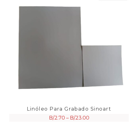
Linóleo Para Grabado Sinoart
B/.
2.70
–
B/.
23.00