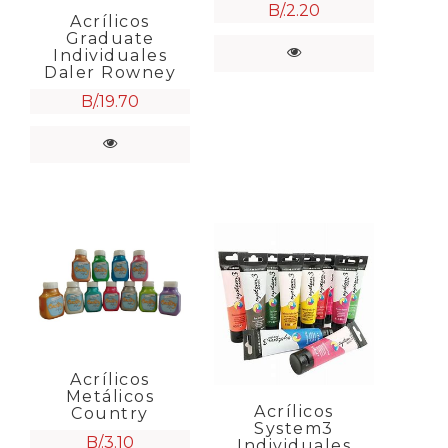
B/.
2.20
Acrílicos
Graduate
Individuales
Daler Rowney
B/.
19.70
Acrílicos
Metálicos
Acrílicos
Country
System3
B/.
3.10
Individuales