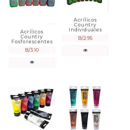
Acrílicos
Country
Individuales
Acrílicos
Country
B/.
2.95
Fosforescentes
B/.
3.10