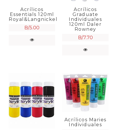
Acrílicos
Acrílicos
Essentials 120ml
Graduate
Royal&Langnickel
Individuales
120ml Daler
B/.
5.00
Rowney
B/.
7.70
Acrílicos Maries
Individuales