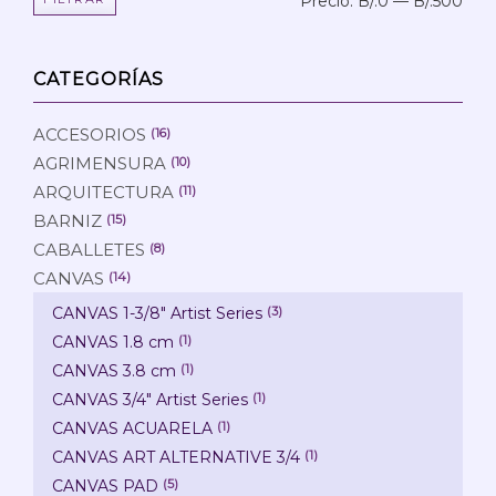
Precio:
B/.0
—
B/.500
Prec
Prec
mín
máx
CATEGORÍAS
ACCESORIOS
(16)
AGRIMENSURA
(10)
ARQUITECTURA
(11)
BARNIZ
(15)
CABALLETES
(8)
CANVAS
(14)
CANVAS 1-3/8" Artist Series
(3)
CANVAS 1.8 cm
(1)
CANVAS 3.8 cm
(1)
CANVAS 3/4" Artist Series
(1)
CANVAS ACUARELA
(1)
CANVAS ART ALTERNATIVE 3/4
(1)
CANVAS PAD
(5)