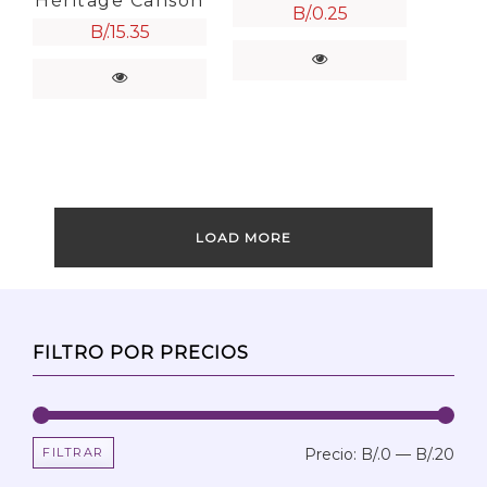
Héritage Canson
B/.
0.25
B/.
15.35
LOAD MORE
FILTRO POR PRECIOS
FILTRAR
Precio:
B/.0
—
B/.20
Prec
Prec