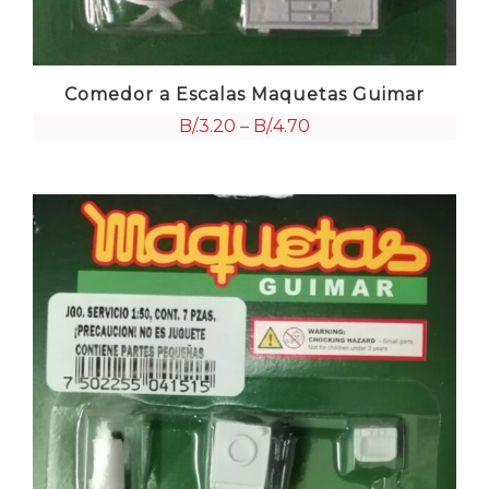
Comedor a Escalas Maquetas Guimar
B/.
3.20
–
B/.
4.70