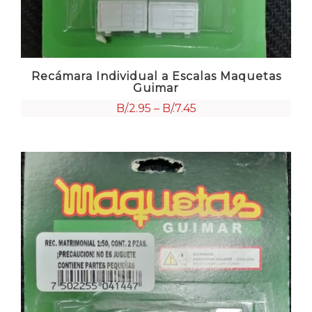
Recámara Individual a Escalas Maquetas
Guimar
B/.
2.95
–
B/.
7.45