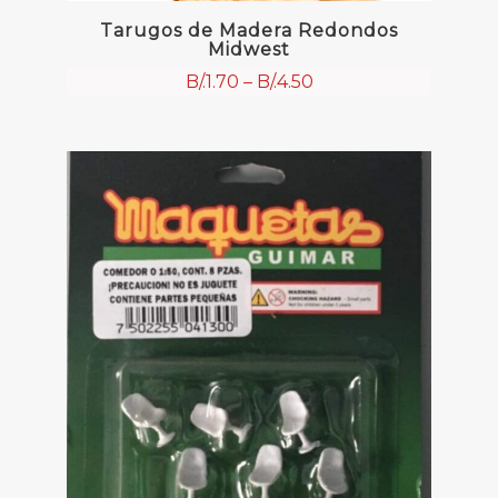
Tarugos de Madera Redondos
Midwest
B/.
1.70
–
B/.
4.50