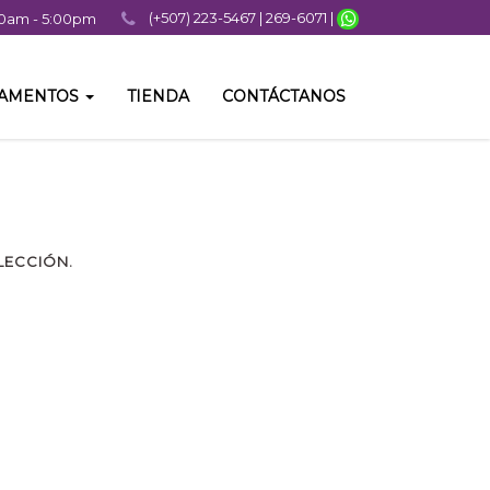
(+507) 223-5467 | 269-6071 |
:00am - 5:00pm
TAMENTOS
TIENDA
CONTÁCTANOS
LECCIÓN.