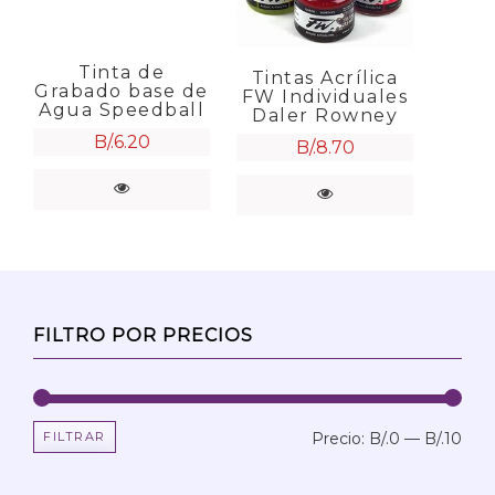
Tinta de
Tintas Acrílica
Grabado base de
FW Individuales
Agua Speedball
Daler Rowney
B/.
6.20
B/.
8.70
FILTRO POR PRECIOS
FILTRAR
Precio:
B/.0
—
B/.10
Prec
Prec
mín
máx