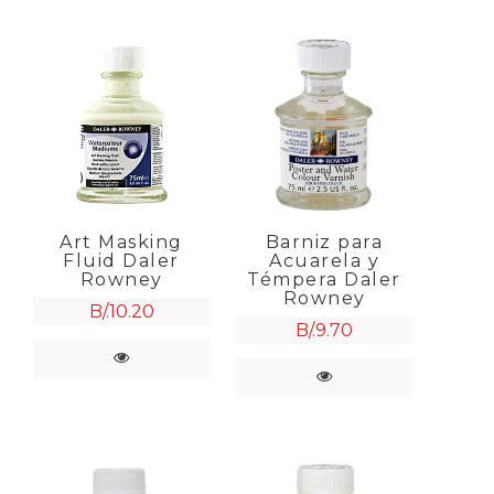
Art Masking
Barniz para
Fluid Daler
Acuarela y
Rowney
Témpera Daler
Rowney
B/.
10.20
B/.
9.70