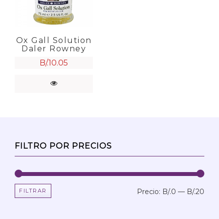
Ox Gall Solution
Daler Rowney
B/.
10.05
FILTRO POR PRECIOS
FILTRAR
Precio:
B/.0
—
B/.20
Prec
Prec
mín
máx