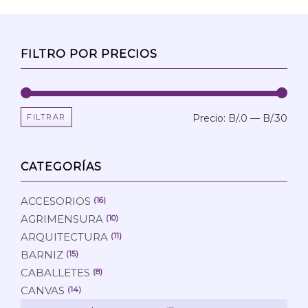
FILTRO POR PRECIOS
FILTRAR
Precio:
B/.0
—
B/.30
Prec
Prec
mín
máx
CATEGORÍAS
ACCESORIOS
(16)
AGRIMENSURA
(10)
ARQUITECTURA
(11)
BARNIZ
(15)
CABALLETES
(8)
CANVAS
(14)