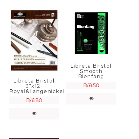
Libreta Bristol
Smooth
Bienfang
Libreta Bristol
B/.
8.50
9″x12″
Royal&Langenickel
B/.
6.80