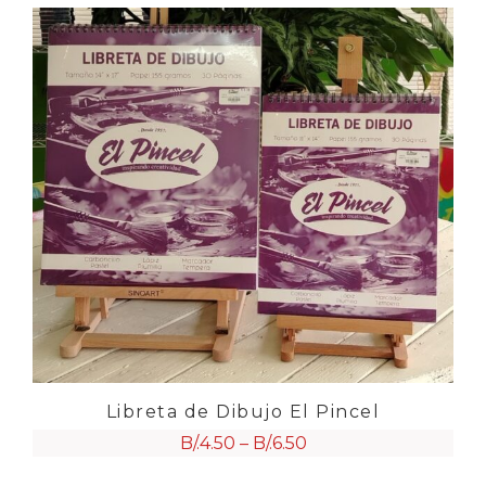
Libreta de Dibujo El Pincel
B/.
4.50
–
B/.
6.50