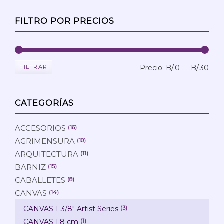
FILTRO POR PRECIOS
FILTRAR
Precio:
B/.0
—
B/.30
Prec
Prec
mín
máx
CATEGORÍAS
ACCESORIOS
(16)
AGRIMENSURA
(10)
ARQUITECTURA
(11)
BARNIZ
(15)
CABALLETES
(8)
CANVAS
(14)
CANVAS 1-3/8" Artist Series
(3)
CANVAS 1.8 cm
(1)