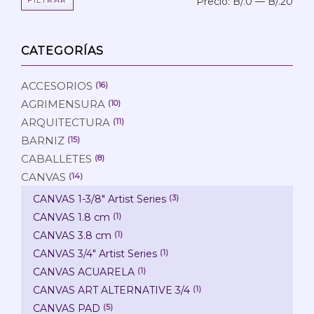
Precio:
B/.0
—
B/.20
Prec
Prec
mín
máx
CATEGORÍAS
ACCESORIOS
(16)
AGRIMENSURA
(10)
ARQUITECTURA
(11)
BARNIZ
(15)
CABALLETES
(8)
CANVAS
(14)
CANVAS 1-3/8" Artist Series
(3)
CANVAS 1.8 cm
(1)
CANVAS 3.8 cm
(1)
CANVAS 3/4" Artist Series
(1)
CANVAS ACUARELA
(1)
CANVAS ART ALTERNATIVE 3/4
(1)
CANVAS PAD
(5)