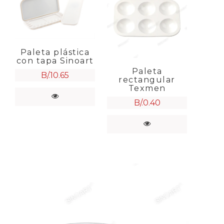
Paleta plástica
con tapa Sinoart
Paleta
B/.
10.65
rectangular
Texmen
B/.
0.40