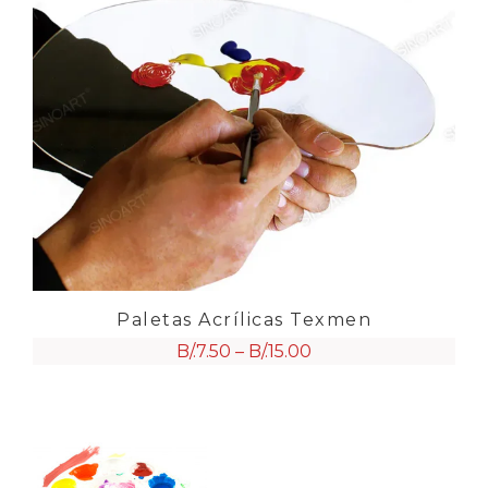
Paletas Acrílicas Texmen
B/.
7.50
–
B/.
15.00