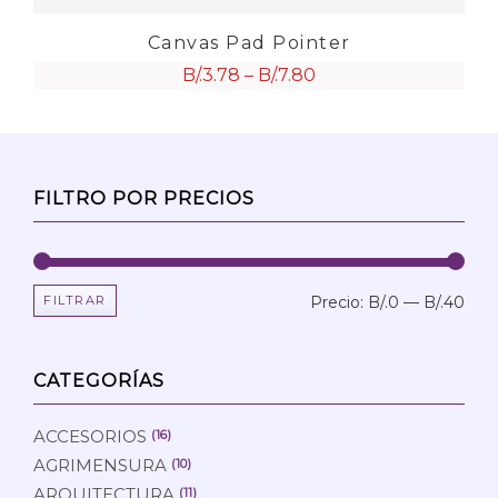
Canvas Pad Pointer
B/.
3.78
–
B/.
7.80
FILTRO POR PRECIOS
FILTRAR
Precio:
B/.0
—
B/.40
Prec
Prec
mín
máx
CATEGORÍAS
ACCESORIOS
(16)
AGRIMENSURA
(10)
ARQUITECTURA
(11)