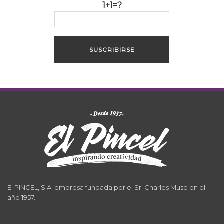
1+1=?
El PINCEL, S.A. empresa fundada por el Sr. Charles Muse en el
año 1957.