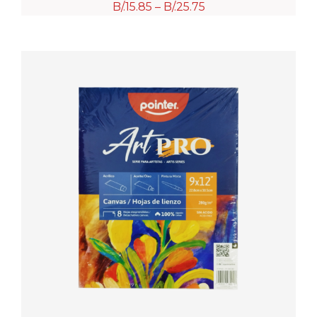
B/.
15.85
–
B/.
25.75