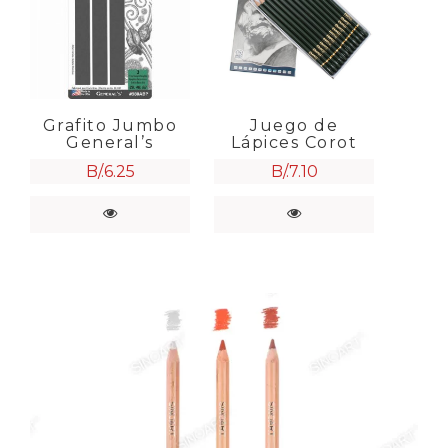
Grafito Jumbo
Juego de
General’s
Lápices Corot
B/.
6.25
B/.
7.10