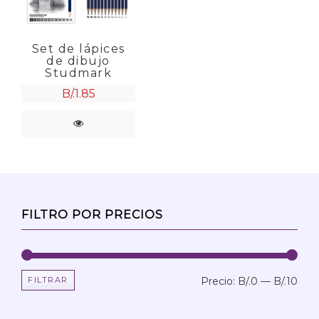
Set de lápices
de dibujo
Studmark
B/.
1.85
FILTRO POR PRECIOS
FILTRAR
Precio:
B/.0
—
B/.10
Prec
Prec
mín
máx