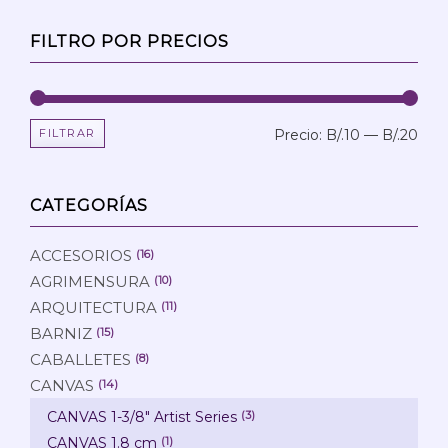
FILTRO POR PRECIOS
FILTRAR
Precio:
B/.10
—
B/.20
Prec
Prec
mín
máx
CATEGORÍAS
ACCESORIOS
(16)
AGRIMENSURA
(10)
ARQUITECTURA
(11)
BARNIZ
(15)
CABALLETES
(8)
CANVAS
(14)
CANVAS 1-3/8" Artist Series
(3)
CANVAS 1.8 cm
(1)