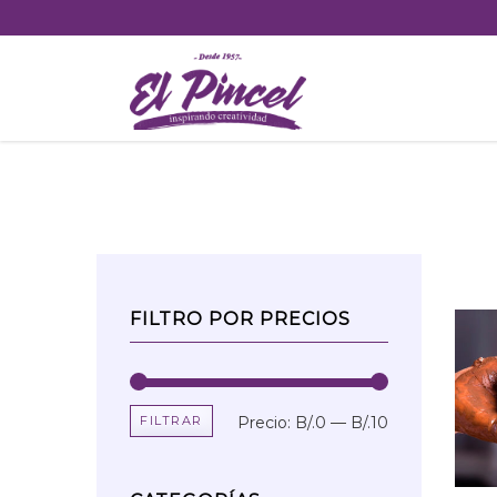
Skip
to
content
FILTRO POR PRECIOS
FILTRAR
Precio:
B/.0
—
B/.10
Precio
Precio
mínimo
máximo