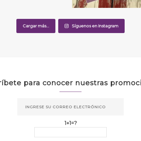
Cargar más...
Síguenos en Instagram
ríbete para conocer nuestras promoc
1+1=?