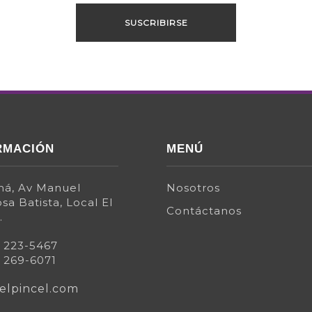
RMACIÓN
MENÚ
á, Av Manuel
Nosotros
sa Batista, Local El
Contáctanos
.
) 223-5467
) 269-6071
elpincel.com