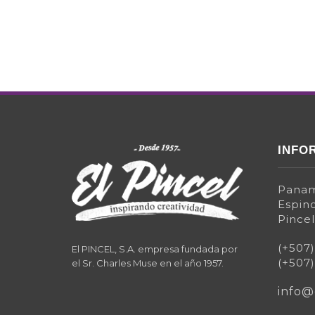
INFO
Panam
Espino
Pincel
(+507
El PINCEL, S.A. empresa fundada por
(+507
el Sr. Charles Muse en el año 1957.
info@