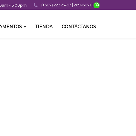
(+507) 223-5467 | 269-6071 |
:00am - 5:00pm
TAMENTOS
TIENDA
CONTÁCTANOS