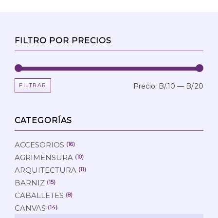
FILTRO POR PRECIOS
FILTRAR
Precio:
B/.10
—
B/.20
Prec
Prec
mín
máx
CATEGORÍAS
ACCESORIOS
(16)
AGRIMENSURA
(10)
ARQUITECTURA
(11)
BARNIZ
(15)
CABALLETES
(8)
CANVAS
(14)