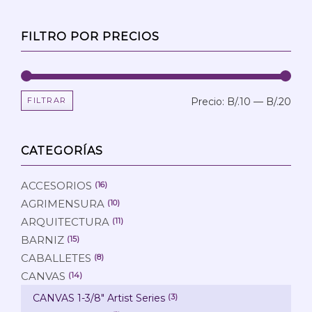
FILTRO POR PRECIOS
FILTRAR
Precio:
B/.10
—
B/.20
Prec
Prec
mín
máx
CATEGORÍAS
ACCESORIOS
(16)
AGRIMENSURA
(10)
ARQUITECTURA
(11)
BARNIZ
(15)
CABALLETES
(8)
CANVAS
(14)
CANVAS 1-3/8" Artist Series
(3)