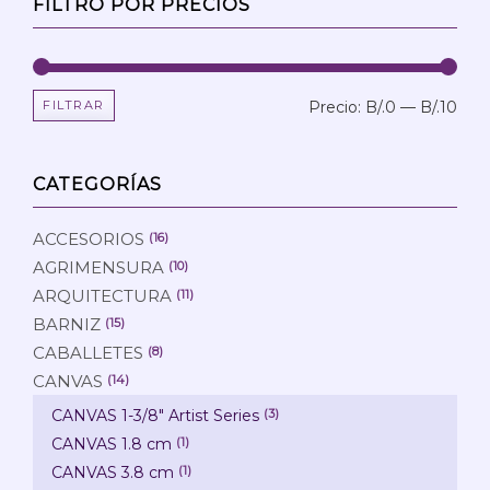
FILTRO POR PRECIOS
FILTRAR
Precio:
B/.0
—
B/.10
Prec
Prec
mín
máx
CATEGORÍAS
ACCESORIOS
(16)
AGRIMENSURA
(10)
ARQUITECTURA
(11)
BARNIZ
(15)
CABALLETES
(8)
CANVAS
(14)
CANVAS 1-3/8" Artist Series
(3)
CANVAS 1.8 cm
(1)
CANVAS 3.8 cm
(1)