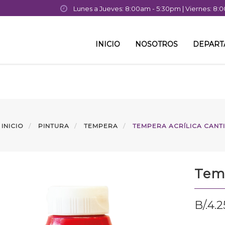
Lunes a Jueves: 8:00am - 5:30pm | Viernes: 8
INICIO
NOSOTROS
DEPAR
INICIO
PINTURA
TEMPERA
TEMPERA ACRÍLICA CANT
Temp
B/.
4.2