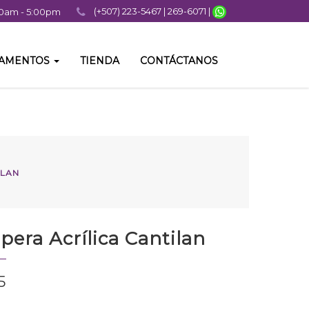
(+507) 223-5467 | 269-6071 |
:00am - 5:00pm
TAMENTOS
TIENDA
CONTÁCTANOS
ILAN
era Acrílica Cantilan
5