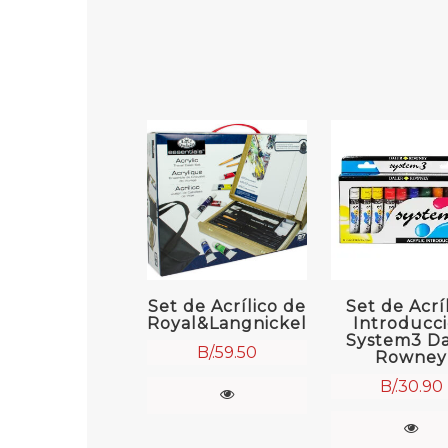
Set de Acrílico de
Set de Acrí
Royal&Langnickel
Introducc
System3 Da
B/.
59.50
Rowney
B/.
30.90