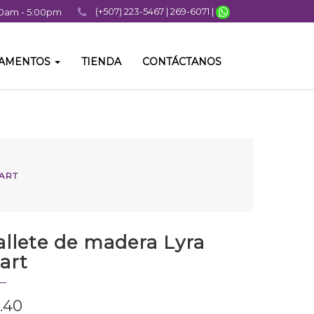
(+507) 223-5467 | 269-6071 |
:00am - 5:00pm
TAMENTOS
TIENDA
CONTÁCTANOS
ART
llete de madera Lyra
art
.40