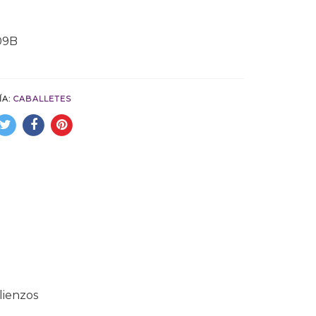
09B
ÍA:
CABALLETES
lienzos