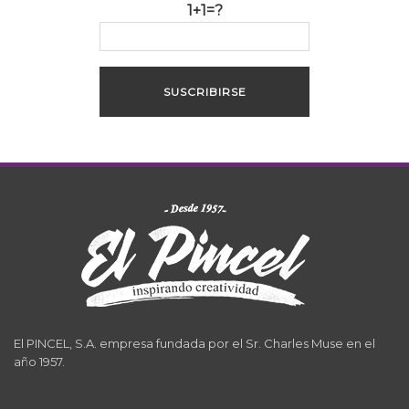
1+1=?
El PINCEL, S.A. empresa fundada por el Sr. Charles Muse en el
año 1957.