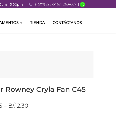
(+507) 223-5467 | 269-6071 |
:00am - 5:00pm
TAMENTOS
TIENDA
CONTÁCTANOS
r Rowney Cryla Fan C45
5
–
B/.
12.30