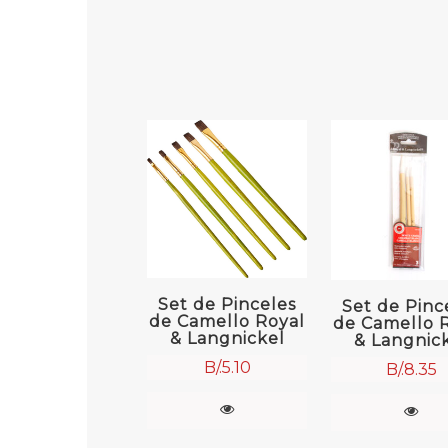
Set de Pinceles
Set de Pinc
de Camello Royal
de Camello 
& Langnickel
& Langnic
B/.
5.10
B/.
8.35