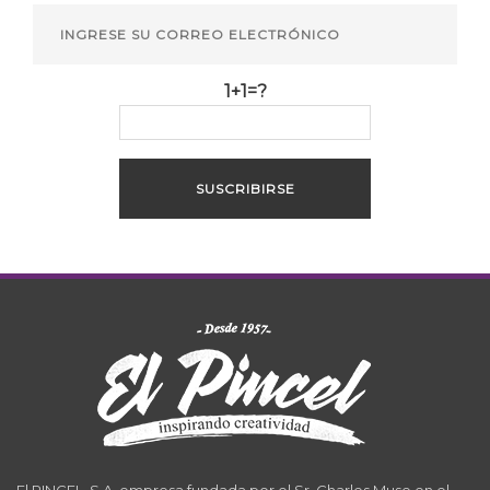
1+1=?
El PINCEL, S.A. empresa fundada por el Sr. Charles Muse en el