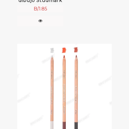
dibujo Studmark
B/.
1.85