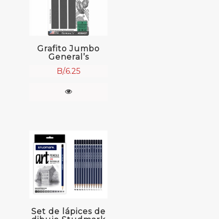
Grafito Jumbo
General’s
B/.
6.25
Set de lápices de