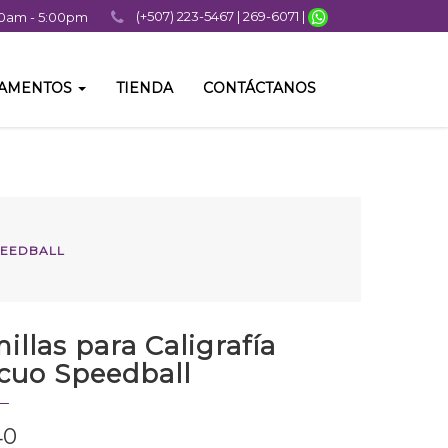
(+507) 223-5467 | 269-6071 |
:00am - 5:00pm
TAMENTOS
TIENDA
CONTÁCTANOS
PEEDBALL
illas para Caligrafía
cuo Speedball
40