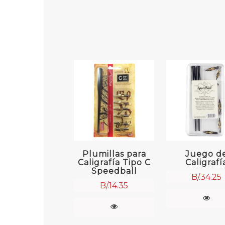
Plumillas para
Juego d
Caligrafía Tipo C
Caligrafí
Speedball
B/.
34.25
B/.
14.35