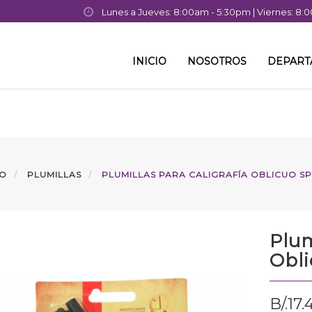
Lunes a Jueves: 8:00am - 5:30pm | Viernes: 8
INICIO
NOSOTROS
DEPAR
IO
PLUMILLAS
PLUMILLAS PARA CALIGRAFÍA OBLICUO S
Plum
Obli
B/.
17.