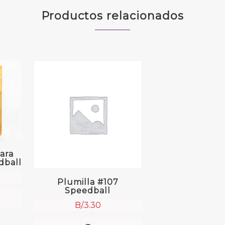
Productos relacionados
ara
dball
Plumilla #107
Speedball
B/.
3.30