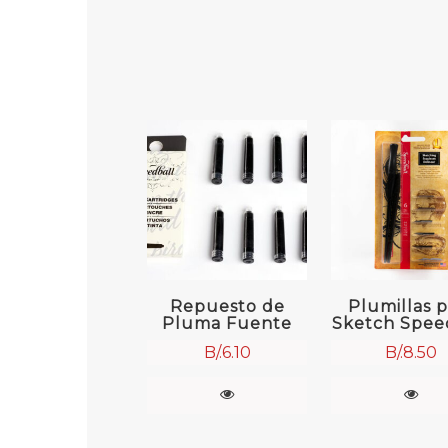
Repuesto de
Plumillas p
Pluma Fuente
Sketch Spee
B/.
6.10
B/.
8.50