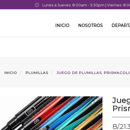
Lunes a Jueves: 8:00am - 5:30pm | Viernes: 8
INICIO
NOSOTROS
DEPAR
INICIO
PLUMILLAS
JUEGO DE PLUMILLAS, PRISMACOL
Jueg
Pris
B/.
21.