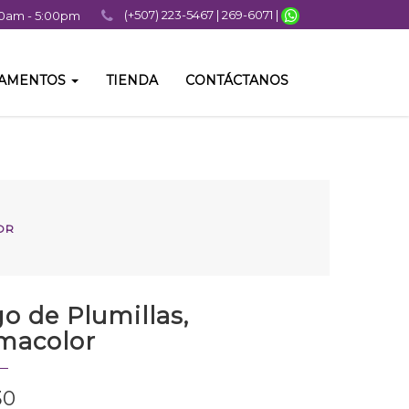
(+507) 223-5467 | 269-6071 |
:00am - 5:00pm
TAMENTOS
TIENDA
CONTÁCTANOS
OR
o de Plumillas,
macolor
30