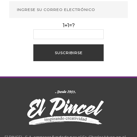
1+1=?
El PINCEL, S.A. empresa fundada por el Sr. Charles Muse en el