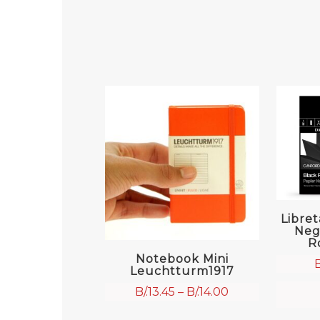
Libre
Neg
R
Notebook Mini
B
Leuchtturm1917
B/.
13.45
–
B/.
14.00