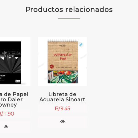
Productos relacionados
ta de Papel
Libreta de
ro Daler
Acuarela Sinoart
owney
B/.
9.45
/.
11.90