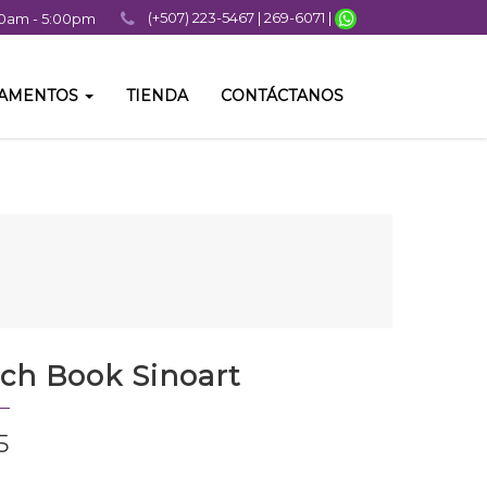
(+507) 223-5467 | 269-6071 |
:00am - 5:00pm
TAMENTOS
TIENDA
CONTÁCTANOS
ch Book Sinoart
5