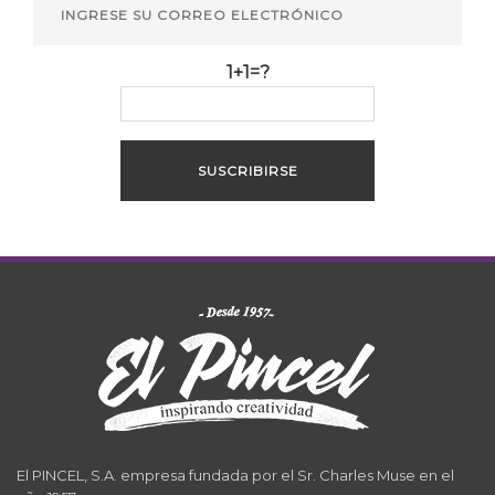
1+1=?
El PINCEL, S.A. empresa fundada por el Sr. Charles Muse en el