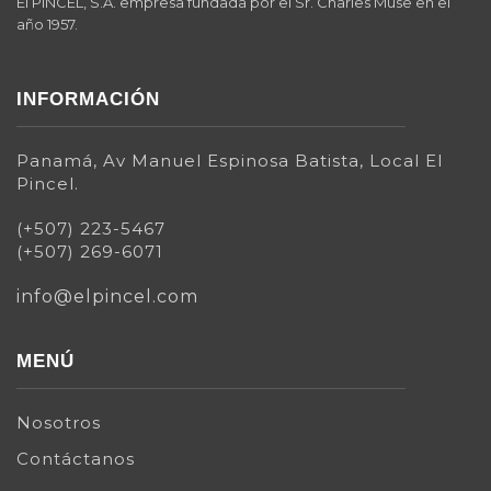
El PINCEL, S.A. empresa fundada por el Sr. Charles Muse en el
año 1957.
INFORMACIÓN
Panamá, Av Manuel Espinosa Batista, Local El
Pincel.
(+507) 223-5467
(+507) 269-6071
info@elpincel.com
MENÚ
Nosotros
Contáctanos