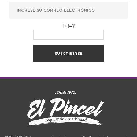
1+1=?