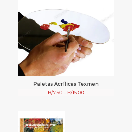
Paletas Acrílicas Texmen
B/.
7.50
–
B/.
15.00