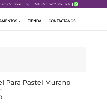
(+507) 223-5467 | 269-6071 |
:00am - 5:00pm
TAMENTOS
TIENDA
CONTÁCTANOS
l Para Pastel Murano
0