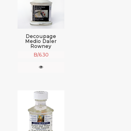
Decoupage
Medio Daler
Rowney
B/.
6.30