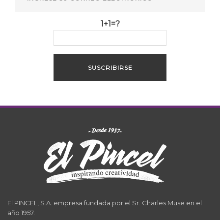
1+1=?
El PINCEL, S.A. empresa fundada por el Sr. Charles Muse en el
año 1957.