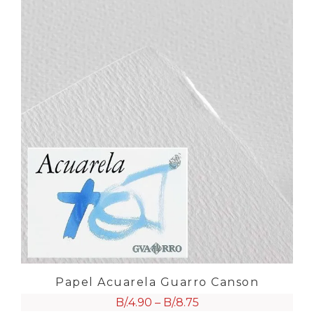
Papel Acuarela Guarro Canson
B/.
4.90
–
B/.
8.75