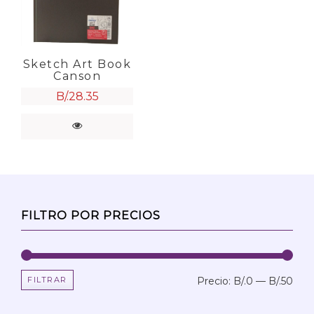
Sketch Art Book
Canson
B/.
28.35
FILTRO POR PRECIOS
FILTRAR
Precio:
B/.0
—
B/.50
Prec
Prec
mín
máx