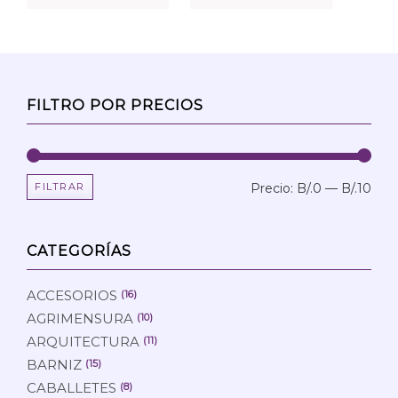
FILTRO POR PRECIOS
FILTRAR
Precio:
B/.0
—
B/.10
Prec
Prec
mín
máx
CATEGORÍAS
ACCESORIOS
(16)
AGRIMENSURA
(10)
ARQUITECTURA
(11)
BARNIZ
(15)
CABALLETES
(8)