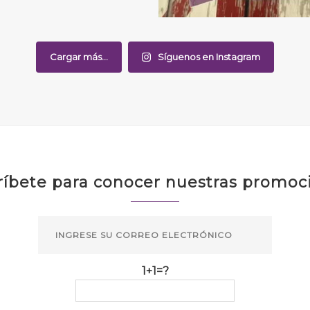
Cargar más...
Síguenos en Instagram
ríbete para conocer nuestras promoc
1+1=?