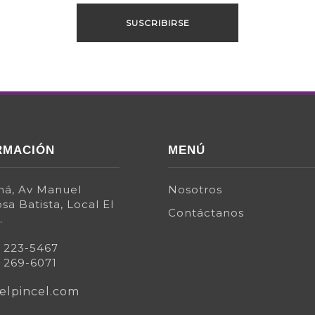
RMACIÓN
MENÚ
á, Av Manuel
Nosotros
sa Batista, Local El
Contáctanos
.
) 223-5467
) 269-6071
elpincel.com