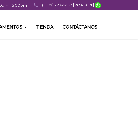
(+507) 223-5467 | 269-6071 |
:00am - 5:00pm
TAMENTOS
TIENDA
CONTÁCTANOS