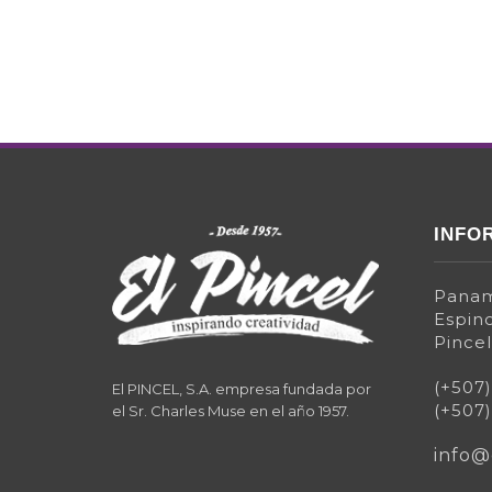
INFO
Panam
Espino
Pincel
(+507
El PINCEL, S.A. empresa fundada por
(+507
el Sr. Charles Muse en el año 1957.
info@