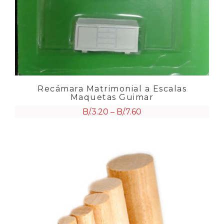
Recámara Matrimonial a Escalas
Maquetas Guimar
B/.
3.20
–
B/.
7.60