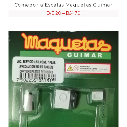
Comedor a Escalas Maquetas Guimar
B/.
3.20
–
B/.
4.70