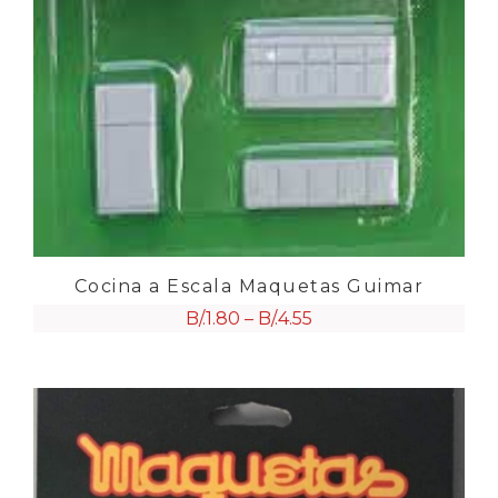
Cocina a Escala Maquetas Guimar
B/.
1.80
–
B/.
4.55