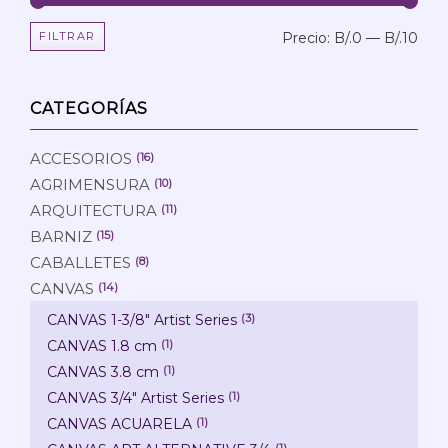
FILTRAR
Precio:
B/.0
—
B/.10
Prec
Prec
mín
máx
CATEGORÍAS
ACCESORIOS
(16)
AGRIMENSURA
(10)
ARQUITECTURA
(11)
BARNIZ
(15)
CABALLETES
(8)
CANVAS
(14)
CANVAS 1-3/8" Artist Series
(3)
CANVAS 1.8 cm
(1)
CANVAS 3.8 cm
(1)
CANVAS 3/4" Artist Series
(1)
CANVAS ACUARELA
(1)
(1)