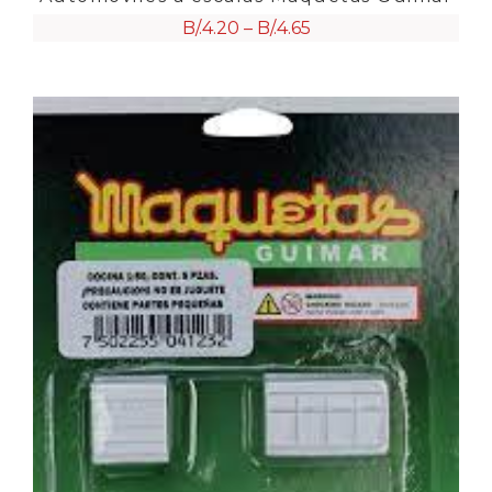
B/.
4.20
–
B/.
4.65