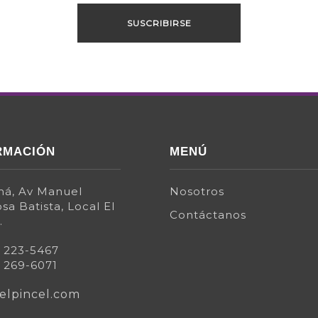
RMACIÓN
MENÚ
á, Av Manuel
Nosotros
sa Batista, Local El
Contáctanos
.
) 223-5467
) 269-6071
elpincel.com