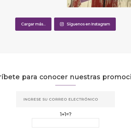
Cargar más...
Síguenos en Instagram
ríbete para conocer nuestras promoc
1+1=?