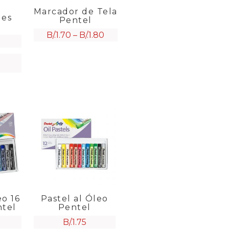
Marcador de Tela
les
Pentel
B/.
1.70
–
B/.
1.80
eo 16
Pastel al Óleo
ntel
Pentel
B/.
1.75