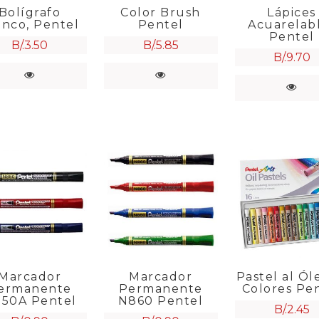
Bolígrafo
Color Brush
Lápices
anco, Pentel
Pentel
Acuarelab
Pentel
B/.
3.50
B/.
5.85
B/.
9.70
Marcador
Marcador
Pastel al Ól
ermanente
Permanente
Colores Pe
50A Pentel
N860 Pentel
B/.
2.45