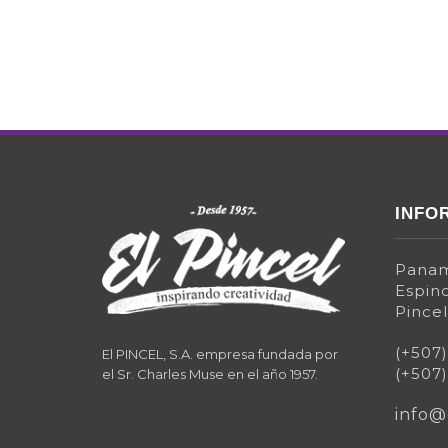
INFO
Panam
Espino
Pincel
(+507
El PINCEL, S.A. empresa fundada por
(+507
el Sr. Charles Muse en el año 1957.
info@