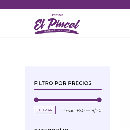
Skip
to
content
FILTRO POR PRECIOS
FILTRAR
Precio:
B/.0
—
B/.20
Precio
Precio
mínimo
máximo