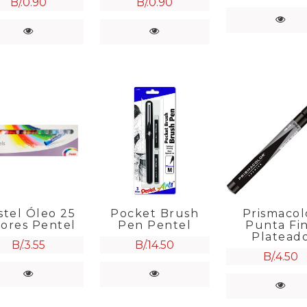
B/.
0.90
B/.
0.90
stel Óleo 25
Pocket Brush
Prismacol
lores Pentel
Pen Pentel
Punta Fi
Platead
B/.
3.55
B/.
14.50
B/.
4.50