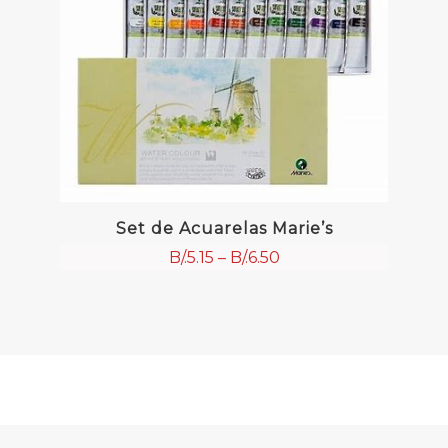
Set de Acuarelas Marie’s
B/.
5.15
–
B/.
6.50