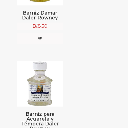
Barniz Damar
Daler Rowney
B/.
8.50
Barniz para
Acuarela y
Témpera Daler