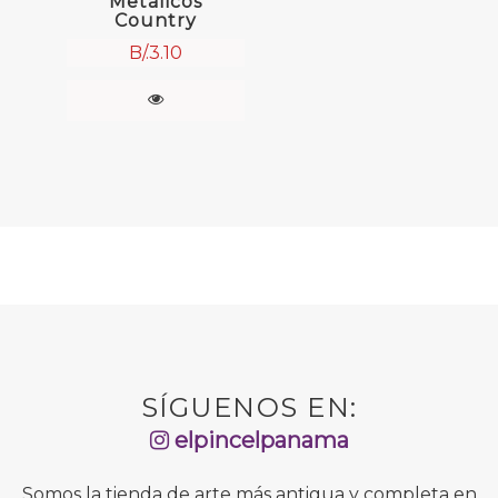
Metálicos
Country
B/.
3.10
SÍGUENOS EN:
elpincelpanama
Somos la tienda de arte más antigua y completa en