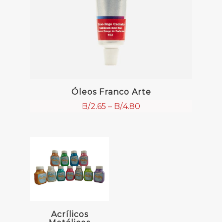
Óleos Franco Arte
B/.
2.65
–
B/.
4.80
Acrílicos