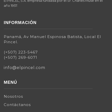
El PINCEL, S.A. empresa fundada por el Sr. Charles Muse en el
año 1957.
INFORMACIÓN
Panamá, Av Manuel Espinosa Batista, Local El
Pincel.
(+507) 223-5467
(+507) 269-6071
info@elpincel.com
MENÚ
Nosotros
Contáctanos