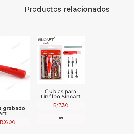
Productos relacionados
Gubias para
Linóleo Sinoart
B/.
7.30
ra grabado
art
B/.
6.00