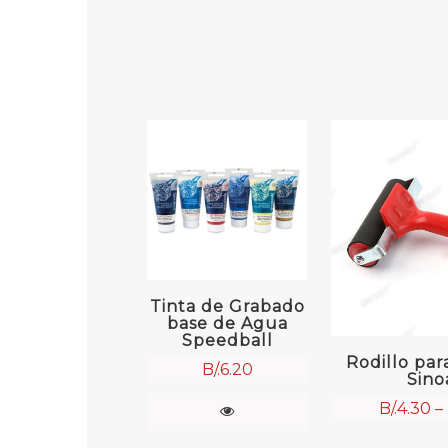
Tinta de Grabado
base de Agua
Speedball
Rodillo pa
B/.
6.20
Sino
B/.
4.30
–