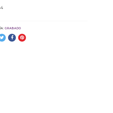
44
ÍA:
GRABADO