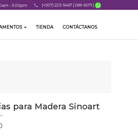
(+507) 223-5467 | 269-6071 |
:00am - 5:00pm
TAMENTOS
TIENDA
CONTÁCTANOS
as para Madera Sinoart
0